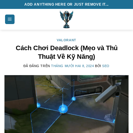
Chuyển
ADD ANYTHING HERE OR JUST REMOVE IT...
đến
nội
dung
VALORANT
Cách Chơi Deadlock (Mẹo và Thủ
Thuật Về Kỹ Năng)
ĐÃ ĐĂNG TRÊN
THÁNG MƯỜI HAI 8, 2024
BỞI
SEO