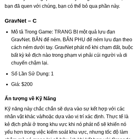
bạn đã quen với chúng, bạn có thể bỏ qua phần này.
GravNet – C
Mô tả Trong Game: TRANG BỊ một quả lựu đạn
GravNet. BẮN để ném. BẮN PHỤ để ném lựu đạn theo
cách ném dưới tay. GravNet phát nổ khi chạm đất, buộc
bất kỳ kẻ địch nào trong phạm vi phải cúi người và di
chuyển chậm lại.
Số Lần Sử Dụng: 1
Giá: $200
Ấn tượng về Kỹ Năng
Kỹ năng này chắc chắn sẽ dựa vào sự kết hợp với các
nhân vật khác và/hoặc dựa vào vị trí xác định. Thực tế là
kẻ địch phải ở trong khu vực khi nó phát nổ sẽ khiến nó
yếu hơn trong việc kiểm soát khu vực, nhưng tốc độ làm