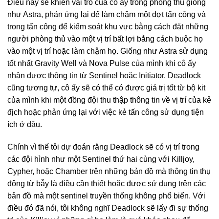
Điều này sẽ khiến vai trò của cô ấy trong phòng thủ giống
như Astra, phản ứng lại để làm chậm một đợt tấn công và
trong tấn công để kiểm soát khu vực bằng cách đặt những
người phòng thủ vào một vị trí bất lợi bằng cách buộc họ
vào một vị trí hoặc làm chậm họ. Giống như Astra sử dụng
tốt nhất Gravity Well và Nova Pulse của mình khi cô ấy
nhận được thông tin từ Sentinel hoặc Initiator, Deadlock
cũng tương tự, cô ấy sẽ có thể có được giá trị tốt từ bộ kit
của mình khi một đồng đội thu thập thông tin về vị trí của kẻ
địch hoặc phản ứng lại với việc kẻ tấn công sử dụng tiện
ích ở đâu.
Chính vì thế tôi dự đoán rằng Deadlock sẽ có vị trí trong
các đội hình như một Sentinel thứ hai cùng với Killjoy,
Cypher, hoặc Chamber trên những bản đồ mà thông tin thụ
động từ bẫy là điều cần thiết hoặc được sử dụng trên các
bản đồ mà một sentinel truyền thống không phổ biến. Với
điều đó đã nói, tôi không nghĩ Deadlock sẽ lấy đi sự thống