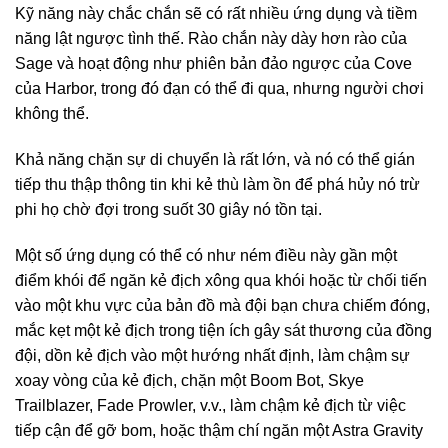
Kỹ năng này chắc chắn sẽ có rất nhiều ứng dụng và tiềm
năng lật ngược tình thế. Rào chắn này dày hơn rào của
Sage và hoạt động như phiên bản đảo ngược của Cove
của Harbor, trong đó đạn có thể đi qua, nhưng người chơi
không thể.
Khả năng chặn sự di chuyển là rất lớn, và nó có thể gián
tiếp thu thập thông tin khi kẻ thù làm ồn để phá hủy nó trừ
phi họ chờ đợi trong suốt 30 giây nó tồn tại.
Một số ứng dụng có thể có như ném điều này gần một
điểm khói để ngăn kẻ địch xông qua khói hoặc từ chối tiến
vào một khu vực của bản đồ mà đội bạn chưa chiếm đóng,
mắc kẹt một kẻ địch trong tiện ích gây sát thương của đồng
đội, dồn kẻ địch vào một hướng nhất định, làm chậm sự
xoay vòng của kẻ địch, chặn một Boom Bot, Skye
Trailblazer, Fade Prowler, v.v., làm chậm kẻ địch từ việc
tiếp cận để gỡ bom, hoặc thậm chí ngăn một Astra Gravity