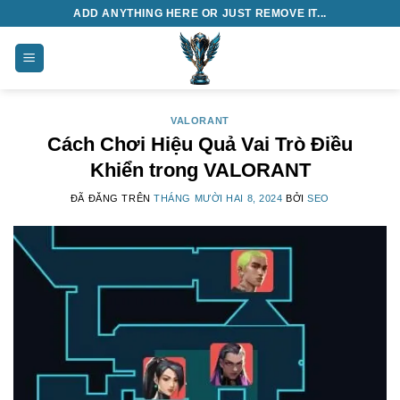
Chuyển
ADD ANYTHING HERE OR JUST REMOVE IT...
đến
nội
dung
VALORANT
Cách Chơi Hiệu Quả Vai Trò Điều
Khiển trong VALORANT
ĐÃ ĐĂNG TRÊN
THÁNG MƯỜI HAI 8, 2024
BỞI
SEO