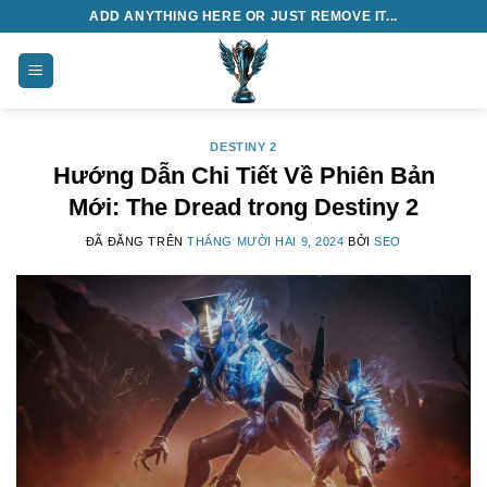
Chuyển
ADD ANYTHING HERE OR JUST REMOVE IT...
đến
nội
dung
DESTINY 2
Hướng Dẫn Chi Tiết Về Phiên Bản
Mới: The Dread trong Destiny 2
ĐÃ ĐĂNG TRÊN
THÁNG MƯỜI HAI 9, 2024
BỞI
SEO