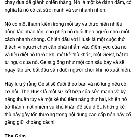
chạy đua để giành chiến thắng. Nó là một kẻ đánh đấm, có
nghĩa là nó có cả sức mạnh và sự nhanh nhẹn.
Nó có một thanh kiếm trong mỗi tay và thực hiện nhiều
động tác nhào lộn, cho phép nó đuổi theo người chơi một
cách nhanh chóng. Chiến đấu với Husk là một cuộc thử
thách vì người chơi cần phải nhắm vào điểm yếu của nó
và tiêu diệt nó trước khi một kẻ thù khác, một Geist, bật ra
từ ngực của nó. Geist giống như một con sâu bay và sẽ
ngay lập tức bắt đầu săn đuổi người chơi khi nó xuất hiện.
Hãy lưu ý rằng Geist sẽ đuổi theo bạn và nổ tung nếu có
cơ hội! The Husk là một sự kết hợp của sức mạnh và kỹ
năng thuần túy và một kẻ thù tiềm năng thứ hai, khiến nó
trở thành một nhiệm vụ khó khăn để tiêu diệt. Những kẻ
thù này gây tổn thương trong nội dung cao cấp nên hãy cố
gắng giữ khoảng cách!
The Grim