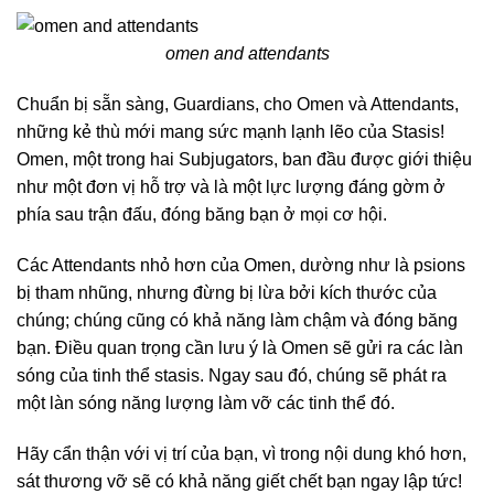
omen and attendants
Chuẩn bị sẵn sàng, Guardians, cho Omen và Attendants,
những kẻ thù mới mang sức mạnh lạnh lẽo của Stasis!
Omen, một trong hai Subjugators, ban đầu được giới thiệu
như một đơn vị hỗ trợ và là một lực lượng đáng gờm ở
phía sau trận đấu, đóng băng bạn ở mọi cơ hội.
Các Attendants nhỏ hơn của Omen, dường như là psions
bị tham nhũng, nhưng đừng bị lừa bởi kích thước của
chúng; chúng cũng có khả năng làm chậm và đóng băng
bạn. Điều quan trọng cần lưu ý là Omen sẽ gửi ra các làn
sóng của tinh thể stasis. Ngay sau đó, chúng sẽ phát ra
một làn sóng năng lượng làm vỡ các tinh thể đó.
Hãy cẩn thận với vị trí của bạn, vì trong nội dung khó hơn,
sát thương vỡ sẽ có khả năng giết chết bạn ngay lập tức!