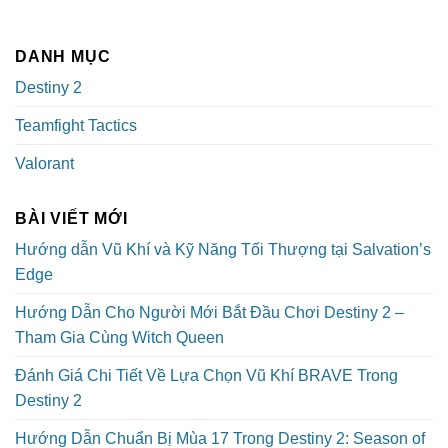
DANH MỤC
Destiny 2
Teamfight Tactics
Valorant
BÀI VIẾT MỚI
Hướng dẫn Vũ Khí và Kỹ Năng Tối Thượng tại Salvation’s
Edge
Hướng Dẫn Cho Người Mới Bắt Đầu Chơi Destiny 2 –
Tham Gia Cùng Witch Queen
Đánh Giá Chi Tiết Về Lựa Chọn Vũ Khí BRAVE Trong
Destiny 2
Hướng Dẫn Chuẩn Bị Mùa 17 Trong Destiny 2: Season of