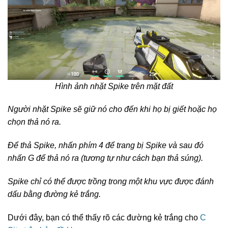
Hình ảnh nhặt Spike trên mặt đất
Người nhặt Spike sẽ giữ nó cho đến khi họ bị giết hoặc họ
chọn thả nó ra.
Để thả Spike, nhấn phím 4 để trang bị Spike và sau đó
nhấn G để thả nó ra (tương tự như cách bạn thả súng).
Spike chỉ có thể được trồng trong một khu vực được đánh
dấu bằng đường kẻ trắng.
Dưới đây, bạn có thể thấy rõ các đường kẻ trắng cho
C