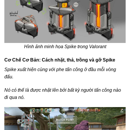
Hình ảnh minh họa Spike trong Valorant
Cơ Chế Cơ Bản: Cách nhặt, thả, trồng và gỡ Spike
Spike xuất hiện cùng với phe tấn công ở đầu mỗi vòng
đấu.
Nó có thể là được nhặt lên bởi bất kỳ người tấn công nào
đi qua nó.