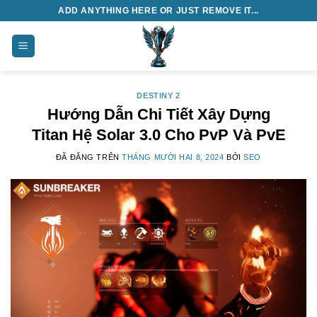
Chuyển
ADD ANYTHING HERE OR JUST REMOVE IT...
đến
nội
dung
DESTINY 2
Hướng Dẫn Chi Tiết Xây Dựng
Titan Hệ Solar 3.0 Cho PvP Và PvE
ĐÃ ĐĂNG TRÊN
THÁNG MƯỜI HAI 8, 2024
BỞI
SEO